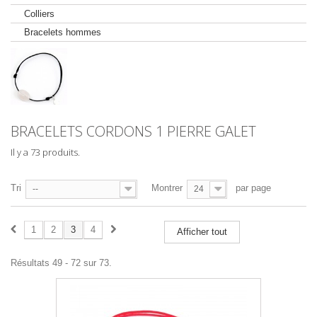
Colliers
Bracelets hommes
BRACELETS CORDONS 1 PIERRE GALET
Il y a 73 produits.
Tri
Montrer
par page
--
24
1
2
3
4
Afficher tout
Résultats 49 - 72 sur 73.