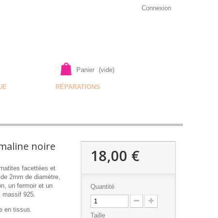
Connexion
Panier
(vide)
UE
RÉPARATIONS
maline noire
18,00 €
atites facettées et
s de 2mm de diamètre,
on, un fermoir et un
Quantité
t massif 925.
e en tissus.
Taille