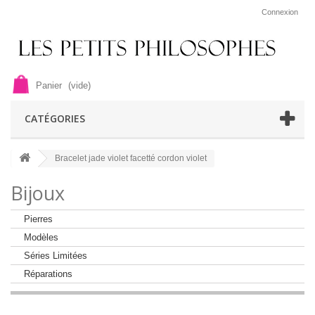
Connexion
Panier
(vide)
CATÉGORIES
Bracelet jade violet facetté cordon violet
Bijoux
Pierres
Modèles
Séries Limitées
Réparations