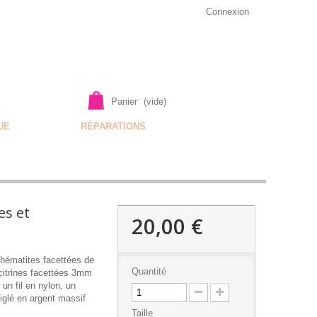
Connexion
Panier
(vide)
UE
RÉPARATIONS
es et
20,00 €
hématites facettées de
Quantité
citrines facettées 3mm
un fil en nylon, un
iglé en argent massif
Taille